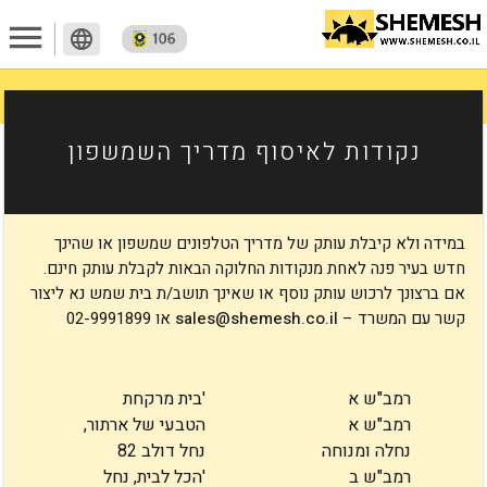
menu
language
לשמור
נקודות לאיסוף מדריך השמשפון
במידה ולא קיבלת עותק של מדריך הטלפונים שמשפון או שהינך
חדש בעיר פנה לאחת מנקודות החלוקה הבאות לקבלת עותק חינם.
אם ברצונך לרכוש עותק נוסף או שאינך תושב/ת בית שמש נא ליצור
קשר עם המשרד –
sales@shemesh.co.il
או 02-9991899
רמב"ש א
'בית מרקחת
רמב"ש א
הטבעי של ארתור,
נחלה ומנוחה
נחל דולב 82
רמב"ש ב
'הכל לבית, נחל