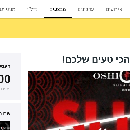
אירועים
עדכונים
מבצעים
נדל"ן
מניני ת
הכי טעים שלכם!
העסקה
00
ימים
שם ה