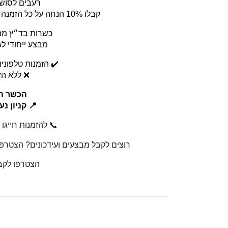
רעבים לסושי 
קבלו 10% הנחה על כל הזמנה מעל 250 ₪ במהלך חודש יולי! 🎉
כשרות בד״ץ מהד
מבצע ייחודי לג
✔️ הזמנות טלפוניו
❌ ללא הזמ
הכשר ה
📍 קניון נ
📞 להזמנות חייגו ע
רוצים לקבל מבצעים ועידכונים? הצטרפו 
הצטרפו לקבו