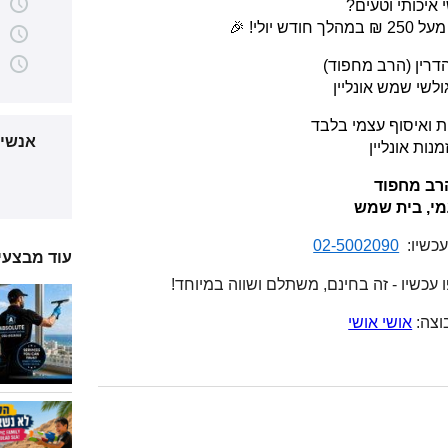
איכותי וטעים?
רין (הרב מחפוד)
ולשי שמש אונליין
ת ואיסוף עצמי בלבד
אנשי 
נות אונליין
רב מחפוד
עמי, בית שמש
כשיו: 
02-5002090
עוד מבצעי
עכשיו - זה בחינם, משתלם ושווה במיוחד!
צה: 
אושי אושי