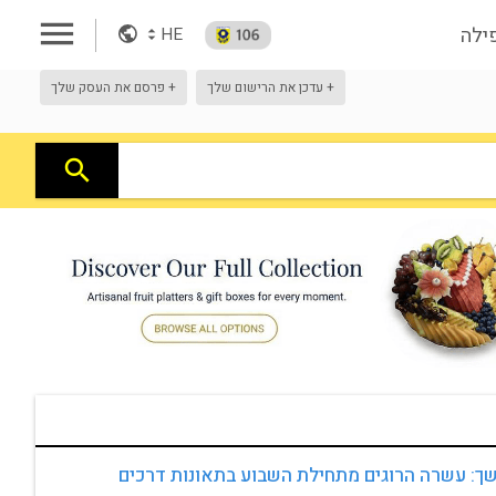
menu
פילה
arrow_drop_up
HE
arrow_drop_down
+ עדכן את הרישום שלך
+ פרסם את העסק שלך
search
ך: עשרה הרוגים מתחילת השבוע בתאונות דרכים 