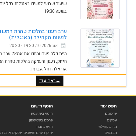
שיעור שבועי לנשים באנגלית בכל יום
בשעה 19:30
ערב רענון בהלכות טהרת המש
לנשות הקהילה (באנגלית)
20:30 - 19:30 ,10 אוג 2026
היית כלה פעם והיום את אמא? ערב מ
חיזוק, רענון והעמקה בהלכות טהרת 
אריאלה רחל אברמן.
→ראה עוד
אודות
צור קשר
חפש עוד
הוסף רישום
הצהרת פרטיות
עדכונים
הוסף בית עסק
תנאי שימוש
עסקים
פרסם בשמשפון
Powered by Synergy
מידע קהילתי
הגש כתבה
מבצעים
עדכן רישום תושבים, עסקים או מידע