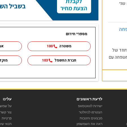
 שני
פחה
מספרי חירום
משטרה
100
אמ
יוחד של
המשפחה עם
חברת החשמל
103
מוקד
לדעת ראשונים
עלינו
ישירות לוואטסאפ
על שמש 
הצטרפו לניוזלטר
צור קשר
מבצעים והטבות
פְּרָטִיוּת
ראה את השמשפון
תנאי שי