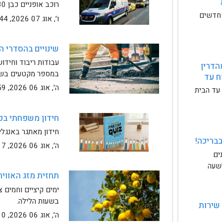
מהצבע? הבית צריך קצת 
רוכב אופניים כבן 30 נהרג סמוך לבית שמש
חברת Ten10* מפיחה חיים חדשים 
ו׳, אוג 07 2026, 08:44
שינויים בהסדרי התנועה ברמה ד'4 
מהדרין אונליין - קניות מהדרין 
במספר מקטעים בשכו
באיכות גבוהה, עם משלוח עד 
ה׳, אוג 06 2026, 11:59
עד הבית
חידון משפחתי ב
חידון מאתגר באנגלי
בבריכה!
ה׳, אוג 06 2026, 10:17
חוויה קיצית עם בריכה, מתקנים 
ואטרקציות החל מ-₪250 לשעה 
תחזית מזג האוויר
בשעות הלילה.
מוסך נייד מגיע עד אליך שירות 
ה׳, אוג 06 2026, 09:10