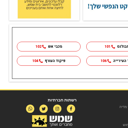
בולנס
101
מכבי אש
102
 העירייה
106
פיקוד העורף
104
רשתות חברתיות
מדיה
מוש