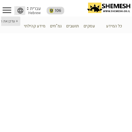
menu
עברית
arrow_drop_up
language
arrow_drop_down
Hebrew
+ עדכן את ה
כל המידע
עסקים
תושבים
גמ"חים
מידע קהילתי