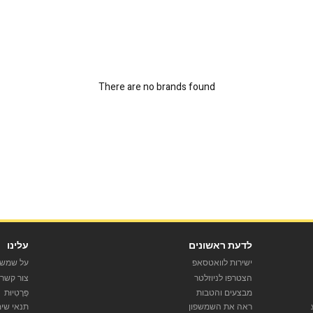
There are no brands found
לדעת ראשונים
עלינו
ישירות לוואטסאפ
על שמש 
הצטרפו לניוזלטר
צור קשר
מבצעים והטבות
פְּרָטִיוּת
ראה את השמשפון
תנאי שי