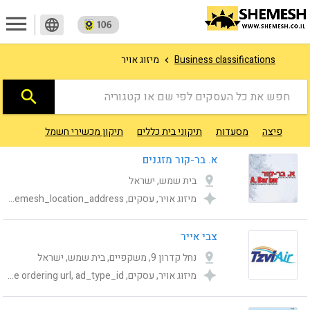
menu
language
מיזוג אויר
Business classifications
search
חפש את כל העסקים לפי שם או קטגוריה
פיצה
מסעדות
תיקוני בית כללים
תיקון מכשירי חשמל
מוניות ו
א. בר-קור מזגנים
בית שמש, ישראל
מיזוג אויר, עסקים, Category, publishing_status, Online ordering url, ad_type_id, shemesh_location_address
צבי אייר
נחל קדרון 9, משקפיים, בית שמש, ישראל
מיזוג אויר, עסקים, Category, publishing_status, shemesh_location_address, Online ordering url, ad_type_id