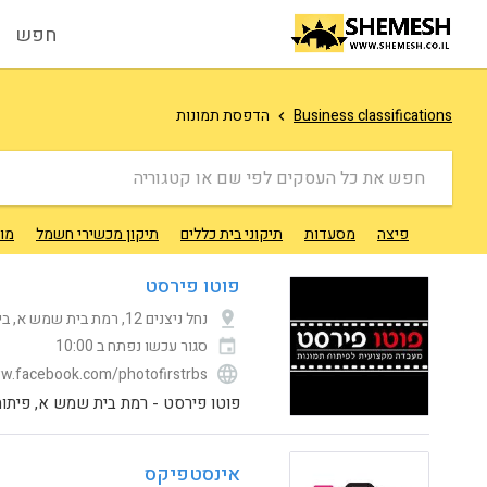
חפש
Business classifications
הדפסת תמונות
חפש את כל העסקים לפי שם או קטגוריה
פיצה
מסעדות
תיקוני בית כללים
תיקון מכשירי חשמל
מונ
פוטו פירסט
נחל ניצנים 12, רמת בית שמש א, בית שמש, ישראל
סגור עכשו
נפתח ב 10:00
ww.facebook.com/photofirstrbs
פוטו פירסט - רמת בית שמש א, פיתוח
אינסטפיקס