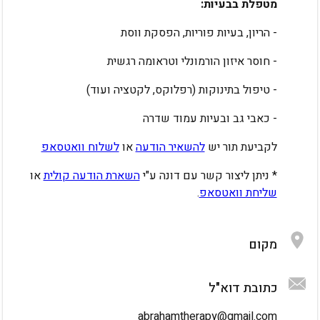
מטפלת בבעיות:
- הריון, בעיות פוריות, הפסקת ווסת
- חוסר איזון הורמונלי וטראומה רגשית
- טיפול בתינוקות (רפלוקס, לקטציה ועוד)
- כאבי גב ובעיות עמוד שדרה
לקביעת תור יש 
להשאיר הודעה
 או 
לשלוח וואטסאפ
* ניתן ליצור קשר עם דונה ע"י 
השארת הודעה קולית
 או 
שליחת וואטסאפ
.
מקום
SERVICES
גלריית וידאו
לא נמצאו מוצרים
כתובת דוא"ל
abrahamtherapy@gmail.com