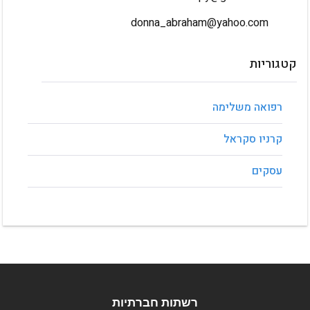
donna_abraham@yahoo.com
קטגוריות
הורדות
שפות שירות
אין פריטים
אין פריטים
רפואה משלימה
קרניו סקראל
עסקים
רשתות חברתיות