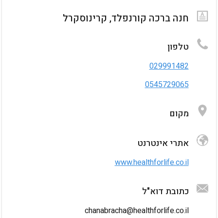
חנה ברכה קורנפלד, קרינוסקרל
טלפון
029991482
0545729065
מקום
SERVICES
גלריית וידאו
גלריית תמונות
לא נמצאו מוצרים
אתרי אינטרנט
www.healthforlife.co.il
כתובת דוא"ל
chanabracha@healthforlife.co.il