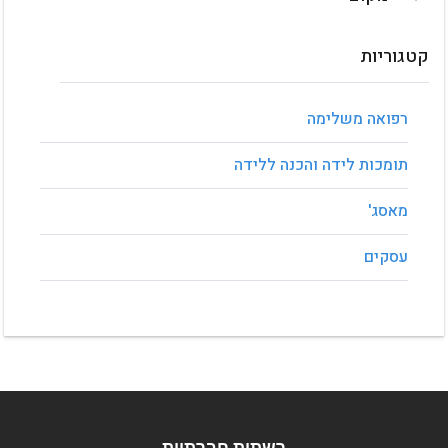
לא נמצאו מוצרים
קטגוריות
הורדות
שפות שירות
אין פריטים
אין פריטים
רפואה משלימה
תומכות לידה והכנה ללידה
מאסג'
עסקים
רשתות חברתיות