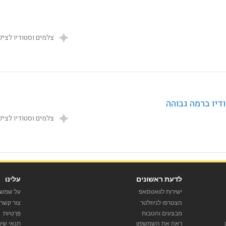
דיו ברמה גבוהה
לדעת ראשונים
עלינו
ישירות לוואטסאפ
על שמש 
הצטרפו לניוזלטר
צור קשר
מבצעים והטבות
פְּרָטִיוּת
ראה את השמשפון
תנאי שי