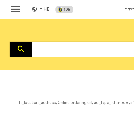
menu
פילה
arrow_drop_up
HE
arrow_drop_down
search
צלמים וסטודיו לצילום, עסקים, Category, publishing_status, shemesh_location_address, Online ordering url, ad_type_id