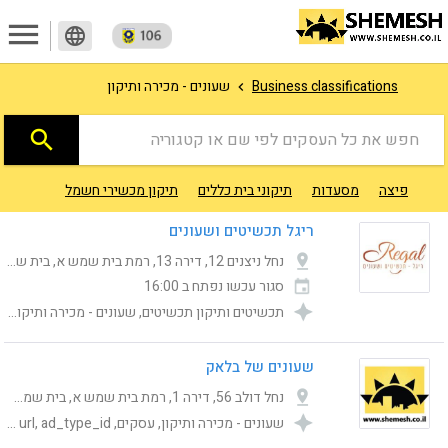
menu
language
Business classifications
שעונים - מכירה ותיקון
search
חפש את כל העסקים לפי שם או קטגוריה
פיצה
מסעדות
תיקוני בית כללים
תיקון מכשירי חשמל
מוניות ו
ריגל תכשיטים ושעונים
נחל ניצנים 12, דירה 13, רמת בית שמש א, בית שמש, Jerusalem District, ישראל
סגור עכשו
נפתח ב 16:00
תכשיטים ותיקון תכשיטים, שעונים - מכירה ותיקון, עסקים, Category, publishing_status, shemesh_location_address, Online ordering url, ad_type_id
שעונים של בלאק
נחל דולב 56, דירה 1, רמת בית שמש א, בית שמש, ישראל
שעונים - מכירה ותיקון, עסקים, Category, publishing_status, shemesh_location_address, Online ordering url, ad_type_id