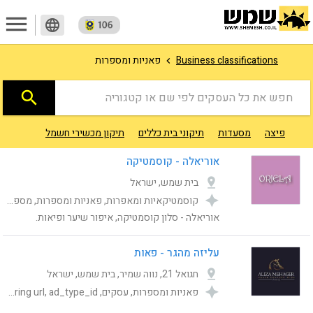
menu
language
פאניות ומספרות
Business classifications
search
חפש את כל העסקים לפי שם או קטגוריה
פיצה
מסעדות
תיקוני בית כללים
תיקון מכשירי חשמל
מוניות ו
אוריאלה - קוסמטיקה
בית שמש, ישראל
קוסמטיקאיות ומאפרות, פאניות ומספרות, מספרה, עסקים, Category, publishing_status, shemesh_location_address, Online ordering url, ad_type_id
אוריאלה - סלון קוסמטיקה, איפור שיער ופיאות.
עליזה מהגר - פאות
חגואל 21, נווה שמיר, בית שמש, ישראל
פאניות ומספרות, עסקים, Category, publishing_status, shemesh_location_address, Online ordering url, ad_type_id