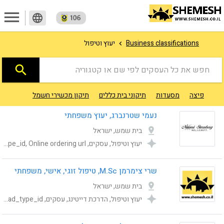
menu
language
יעוץ וטיפול
Business classifications
search
חפש את כל העסקים לפי שם או קטגוריה
פיצה
מסעדות
תיקוני בית כללים
תיקון מכשירי חשמל
מוניות ו
נעמי שטרנברג, יעוץ משפחתי
בית שמש, ישראל
יעוץ וטיפול, עסקים, Category, publishing_status, shemesh_location_address, ad_type_id, Online ordering url
שרי צימרמן M.Sc, טיפול זוגי, אישי, משפחתי
בית שמש, ישראל
יעוץ וטיפול, הדרכת דייטינג, עסקים, Category, publishing_status, shemesh_location_address, Online ordering url, ad_type_id