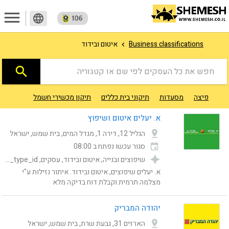
menu
language
Business classifications
איטום ובידוד
search
חפש את כל העסקים לפי שם או קטגוריה
פיצה
מסעדות
תיקוני בית כללים
תיקון מכשירי חשמל
מוניות ו
א. יעלים איטום ושיפוץ
הגליל 12, דירה 1, מגדל המים, בית שמש, ישראל
סגור עכשו
נפתח ב 08:00
שיפוצים ובנייה, איטום ובידוד, עסקים, Category, publishing_status, Online ordering url, shemesh_location_address, ad_type_id
א. יעלים שיפוצים, איטום ובידוד. איתור נזילות ע"י
מצלמה תרמית וקבלת דוח בדיקה מלא
יהודה המבריק
הארזים 31, גבעת שרת, בית שמש, ישראל