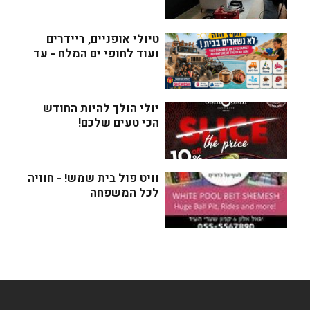
טיולי אופניים, ריידרים 
ועוד לחופי ים המלח - עד 
שתנסו לא תבינו!
יולי הולך להיות החודש 
הכי טעים שלכם!
וויט פול בית שמש! - חוויה 
לכל המשפחה
ת
מקו
מידע נוסף:
עוד