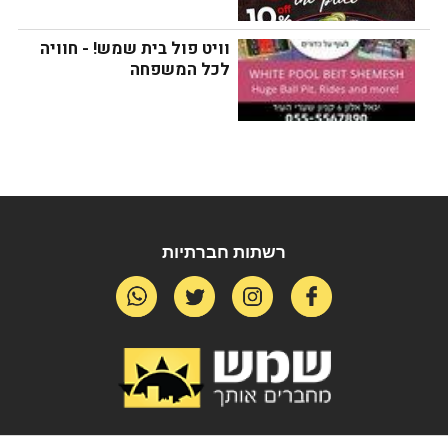
וויט פול בית שמש! - חוויה 
לכל המשפחה
ת
מקו
מידע נוסף:
עוד
הצע
רשתות חברתיות
בש
אין פריטים
לא
נמ