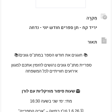
מִקרֶה
יריד קח - תן ספרים חודש יוני - נדחה
תאור
גלריית וידאו
גלריית תמונות
📚 חוגגים את חודש הספר במתנ"ס גוונים!📚
ספריית מתנ"ס גוונים נרגשים להזמין אתכם למגוון 
אירועים חווייתיים לכל המשפחה 
🦁 שעות סיפור מוזיקליות עם לורן
מתי: ימי שני בשעה 16:30
🗓️ 1.6.26 (ט"ז בסיוון) – "אריה הספרייה"