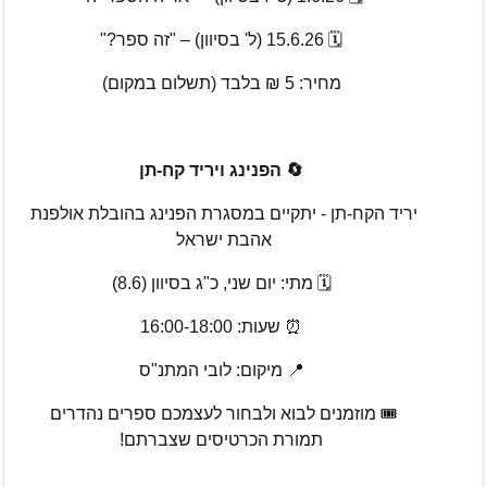
🗓️ 15.6.26 (ל' בסיוון) – "זה ספר?"
מחיר: 5 ₪ בלבד (תשלום במקום)
🔄 הפנינג ויריד קח-תן
יריד הקח-תן - יתקיים במסגרת הפנינג בהובלת אולפנת 
אהבת ישראל 
🗓️ מתי: יום שני, כ"ג בסיוון (8.6)
⏰ שעות: 16:00-18:00
📍 מיקום: לובי המתנ"ס
🎟️ מוזמנים לבוא ולבחור לעצמכם ספרים נהדרים 
תמורת הכרטיסים שצברתם!